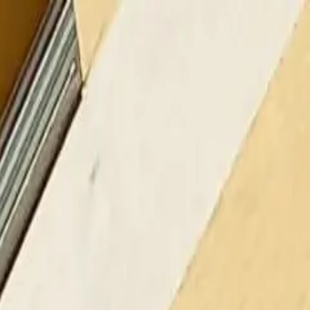
A
ný výjazd
 AUX
Klimatizácie Midea