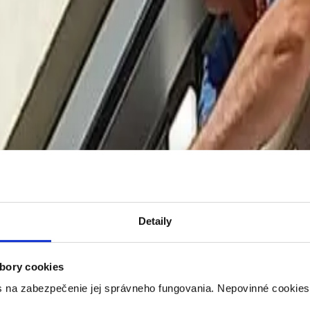
Detaily
Kompletná montáž klimatizácie na mieru
zabezpečí kompletnú inštaláciu klimatizácie - od odporúčania najvhodn
bory cookies
o rodinných domov, bytov, kancelárií aj komerčných priestorov. Pri p
u a dlhou životnosťou. Vďaka našim skúsenostiam a kvalitným zariadeni
s na zabezpečenie jej správneho fungovania. Nepovinné cookies
problémov dlhé roky.