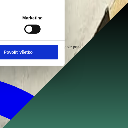
Marketing
li prehľad jednotlivých krokov, aby ste presne vedeli, ako celý proces
Povoliť všetko