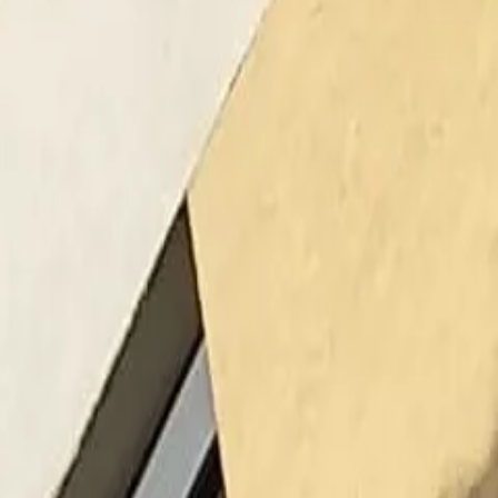
otovostný výjazd
kin
 spoľahlivo
i.