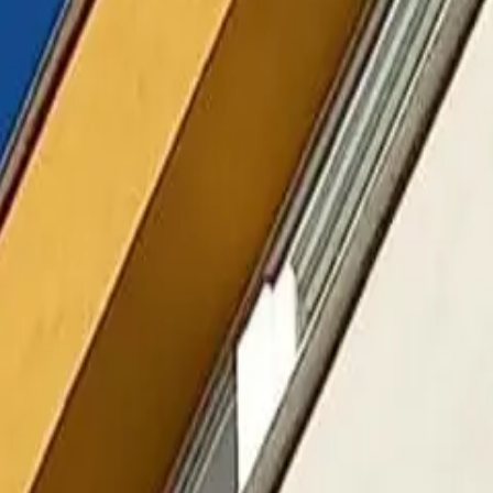
Tepelné čerpadlá
Všetko o tepelných čerpadlách
Služby
stvo
Montáž tepelných čerpadiel
Servis a údržba tepelných čerpadiel
Poh
Značky
pelné čerpadlá Carrier
Tepelné čerpadlá Samsung
Tepelné čerpadlá Dai
Rekuperácie
Referencie
Kontakt
0908 237 557
lna montáž klimatizácií rýchlo a
dborná inštalácia klimatizácií s dôrazom na detail a dlhoročné skúsenost
Chcem montáž klimatizácie