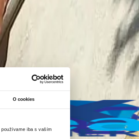
O cookies
ejšieho zariadenia podľa vašich potrieb, cez odborné zapojenie, až po
ráci používame iba overené značky, ako sú
Carrier, Samsung, Ande
a
am máte istotu, že vaša klimatizácia bude fungovať efektívne a bez
 používame iba s vaším 