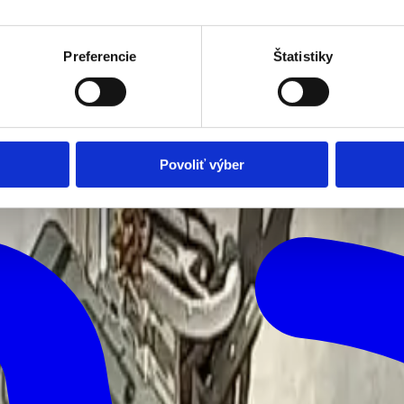
Preferencie
Štatistiky
Ako prebieha montáž klimatizácie?
hej životnosti a bezproblémovej prevádzky. Preto sme pre vás pripravi
prebieha od prvej konzultácie až po spustenie zariadenia.
Povoliť výber