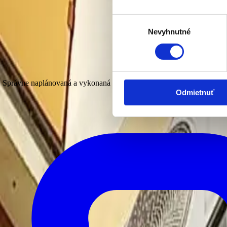
Výber
Nevyhnutné
súhlasu
Správne naplánovaná a vykonaná montáž klimatizácie je základom jej dl
Odmietnuť