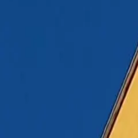
Odborné poraden
Te
Profesioná
O