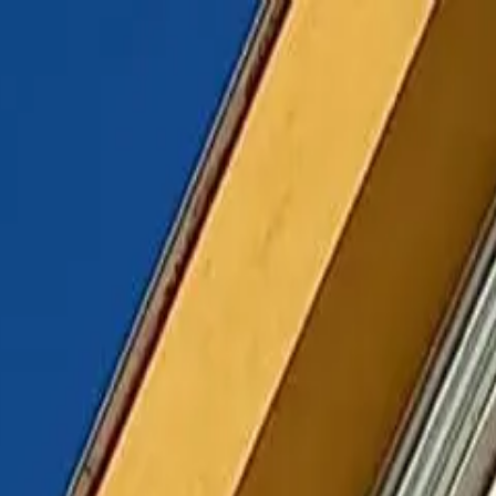
K L I M 
Toggle
0908 237 557
Menu
Close
O nás
Klimatizácie
Všetko o klimatizáciách
Služby
poradenstvo
Montáž klimatizácií
Servis a údržba klimatizácií
Pohotovost
Značky
matizácie Samsung
Klimatizácie Daikin
Klimatizácie Gree
Klimatizácie