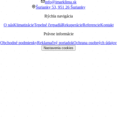
info@imarklima.sk
Šurianky 53, 951 26 Šurianky
Rýchla navigácia
O nás
Klimatizácie
Tepelné čerpadlá
Rekuperácie
Referencie
Kontakt
Právne informácie
Obchodné podmienky
Reklamačný poriadok
Ochrana osobných údajov
Nastavenia cookies