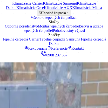
Klimatizácie Carrier
Klimatizácie Samsung
Klimatizácie
Daikin
Klimatizácie Gree
Klimatizácie AUX
Klimatizácie Midea
Tepelné čerpadlá
Všetko o tepelných čerpadlách
Služby
Odborné poradenstvo
Montáž tepelných čerpadiel
Servis a údržba
tepelných čerpadiel
Pohotovostný výjazd
Značky
Tepelné čerpadlá Carrier
Tepelné čerpadlá Samsung
Tepelné čerpadlá
Daikin
Rekuperácie
Referencie
Kontakt
0908 237 557