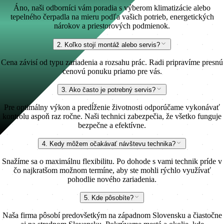
Áno, naši odborníci vám poradia s výberom klimatizácie alebo
tepelného čerpadla na mieru podľa vašich potrieb, energetických
nárokov a priestorových podmienok.
2. Koľko stojí montáž alebo servis?
Cena závisí od typu zariadenia a rozsahu prác. Radi pripravíme presnú
cenovú ponuku priamo pre vás.
3. Ako často je potrebný servis?
Pre optimálny výkon a predĺženie životnosti odporúčame vykonávať
kontrolu aspoň raz ročne. Naši technici zabezpečia, že všetko funguje
bezpečne a efektívne.
4. Kedy môžem očakávať návštevu technika?
Snažíme sa o maximálnu flexibilitu. Po dohode s vami technik príde v
čo najkratšom možnom termíne, aby ste mohli rýchlo využívať
pohodlie nového zariadenia.
5. Kde pôsobíte?
Naša firma pôsobí predovšetkým na západnom Slovensku a čiastočne