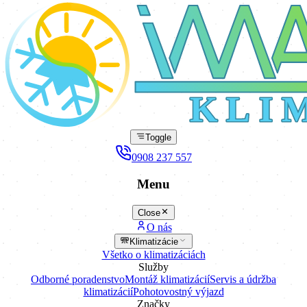
K L I 
Toggle
0908 237 557
Menu
Close
O nás
Klimatizácie
Všetko o klimatizáciách
Služby
Odborné poradenstvo
Montáž klimatizácií
Servis a údržba
klimatizácií
Pohotovostný výjazd
Značky