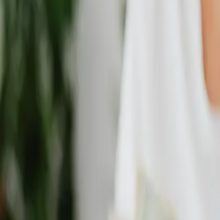
Odbornosť a skúsenosti
Máme za sebou desiatky úspešných montáží a
spokojných zákazníkov po celom regióne.