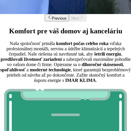
Previous
Next
Komfort pre váš domov aj kanceláriu
Naša spoločnosť prináša
komfort počas celého roka
vďaka
profesionálnej montáži, servisu a údržbe klimatizácií a tepelných
čerpadiel. Naše riešenia sú navrhnuté tak, aby
šetrili energiu
,
predlžovali životnosť zariadení
a zabezpečovali maximálne pohodlie
vo vašom dome či firme. Opierame sa o
dlhoročné skúsenosti
,
spoľahlivosť
a
moderné technológie
, ktoré garantujú bezproblémový
priebeh od návrhu až po dokončenie. Zažite skutočný komfort a
úsporu energie s
IMAR KLIMA
.