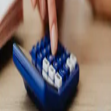
Férové ceny bez skrytých poplatkov
Vopred vám vysvetlíme, čo všetko
cena zahŕňa - a žiadne prekvapenia vás nečakajú.
Sme presvedčení, že kvalitná montáž a spoľahlivý servis začínajú
dôverou. Ak vás zaujíma náš príbeh, hodnoty a to, čo nás odlišuje,
prečítajte si viac na stránke
O nás
.
Viac o nás