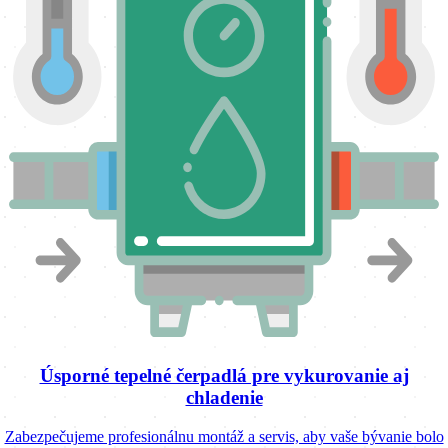
Úsporné tepelné čerpadlá pre vykurovanie aj
chladenie
Zabezpečujeme profesionálnu montáž a servis, aby vaše bývanie bolo