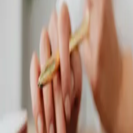
Servis, na ktorý sa môžete spoľahnúť
Zákazku nepovažujeme za uzavretú
po montáži - sme tu pre vás aj pri údržbe a haváriách.