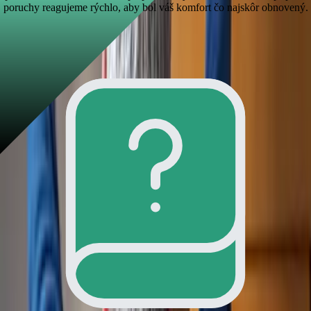
poruchy reagujeme rýchlo, aby bol váš komfort čo najskôr obnovený.