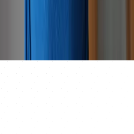
info@imarklima.sk
Šurianky 53, 951 26 Šurianky
Rýchla navigácia
O nás
Klimatizácie
Tepelné čerpadlá
Rekuperácie
Referencie
Kontakt
Právne informácie
Obchodné podmienky
Reklamačný poriadok
Ochrana osobných údajov
Nastavenia cookies