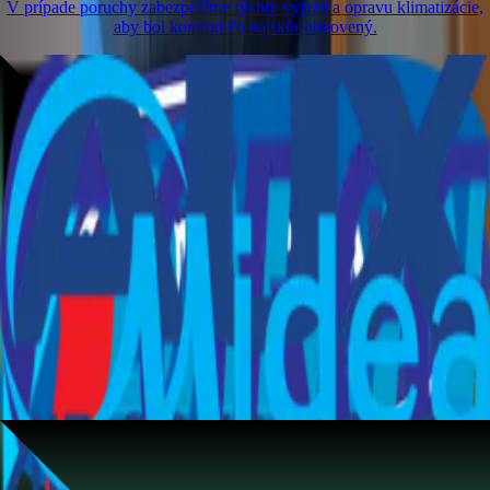
V prípade poruchy zabezpečíme rýchly výjazd a opravu klimatizácie,
aby bol komfort čo najskôr obnovený.
Klimatizácie overených značiek pre Šaľu a
okolie
Pri realizáciách používame spoľahlivé klimatizačné systémy od
známych výrobcov, medzi ktoré patria
Carrier, Samsung, Daikin,
Gree, AUX
a
Midea
. Tieto značky nám umožňujú dosiahnuť dlhú
životnosť, úspornú prevádzku a stabilný výkon zariadení. Každú
montáž aj servis vykonávame s dôrazom na kvalitné komponenty, aby
klimatizácia fungovala bez problémov.
Okrem týchto značiek vieme
zabezpečiť montáž a servis aj ďalších typov klimatizácií v Šali a
okolí.