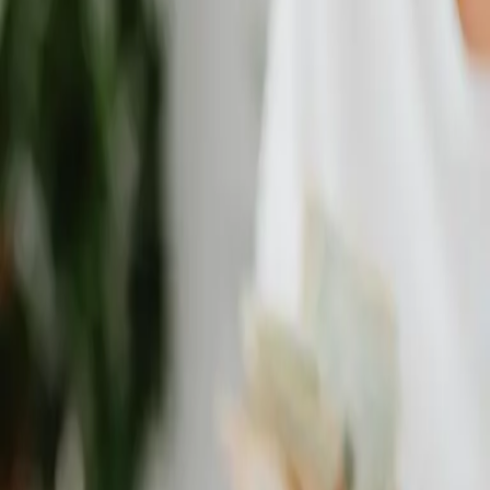
Skúsenosti z realizácií
Za sebou máme množstvo inštalácií klimatizácií v
bytoch, domoch aj firmách. Každú zákazku riešime precízne a s dôrazom
na detail aj v Šali a okolí.