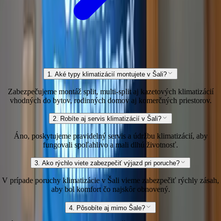
1. Aké typy klimatizácií montujete v Šali?
Zabezpečujeme montáž split, multi-split aj kazetových klimatizácií
vhodných do bytov, rodinných domov aj komerčných priestorov.
2. Robíte aj servis klimatizácií v Šali?
Áno, poskytujeme pravidelný servis a údržbu klimatizácií, aby
fungovali spoľahlivo a mali dlhú životnosť.
3. Ako rýchlo viete zabezpečiť výjazd pri poruche?
V prípade poruchy klimatizácie v Šali vieme zabezpečiť rýchly zásah,
aby bol komfort čo najskôr obnovený.
4. Pôsobíte aj mimo Šale?