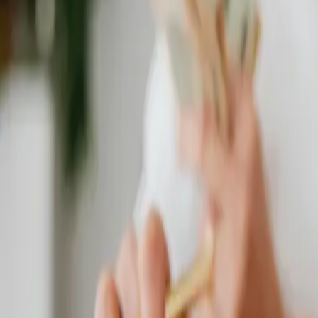
Riešenie na mieru
Každý priestor je špecifický, preto navrhujeme riešenia
podľa reálnych potrieb a technických možností konkrétneho objektu.