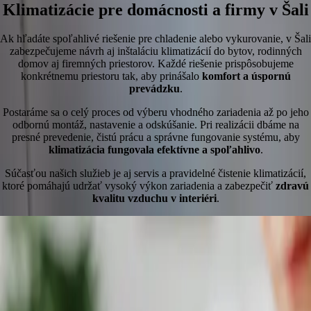
Klimatizácie pre domácnosti a firmy v Šali
Ak hľadáte spoľahlivé riešenie pre chladenie alebo vykurovanie, v Šali
zabezpečujeme návrh aj inštaláciu klimatizácií do bytov, rodinných
domov aj firemných priestorov. Každé riešenie prispôsobujeme
konkrétnemu priestoru tak, aby prinášalo
komfort a úspornú
prevádzku
.
Postaráme sa o celý proces od výberu vhodného zariadenia až po jeho
odbornú montáž, nastavenie a odskúšanie. Pri realizácii dbáme na
presné prevedenie, čistú prácu a správne fungovanie systému, aby
klimatizácia fungovala efektívne a spoľahlivo
.
Súčasťou našich služieb je aj servis a pravidelné čistenie klimatizácií,
ktoré pomáhajú udržať vysoký výkon zariadenia a zabezpečiť
zdravú
kvalitu vzduchu v interiéri
.
Spoľahlivosť v praxi