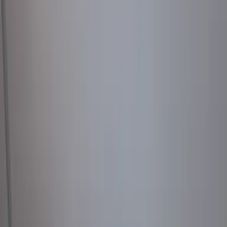
Klimatizácie Carrier
Klimatizácie Samsung
Klimatizácie
Daikin
Klimatizácie Gree
Klimatizácie AUX
Klimatizácie Midea
Tepelné čerpadlá
Všetko o tepelných čerpadlách
Služby
Odborné poradenstvo
Montáž tepelných čerpadiel
Servis a údržba
tepelných čerpadiel
Pohotovostný výjazd
Značky
Tepelné čerpadlá Carrier
Tepelné čerpadlá Samsung
Tepelné čerpadlá
Daikin
Rekuperácie
Referencie
Kontakt
0908 237 557
Klimatizácie pre domácnosti a
firmy v Šali
Riešenia pre chladenie a vykurovanie domácností aj firiem v Šali a
okolí
Nezáväzná cenová ponuka