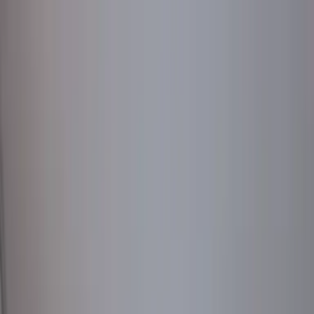
K L I 
Toggle
0908 237 557
Menu
Close
O nás
Klimatizácie
Všetko o klimatizáciách
Služby
Odborné poradenstvo
Montáž klimatizácií
Servis a údržba
klimatizácií
Pohotovostný výjazd
Značky