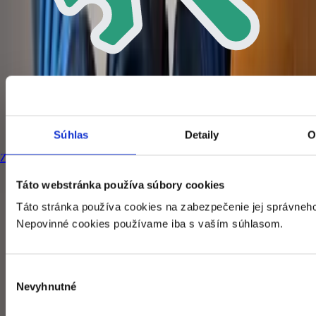
Montáž klimatizácií
Súhlas
Detaily
O
Zabezpečíme rýchlu a precíznu montáž klimatizácie v Hlohovci a okolí
s dôrazom na správne technické prevedenie.
Táto webstránka používa súbory cookies
Táto stránka používa cookies na zabezpečenie jej správneho
Nepovinné cookies používame iba s vaším súhlasom.
Výber
Nevyhnutné
súhlasu