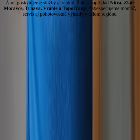
Áno, poskytujeme služby aj v okolí Šale – napríklad
Nitra, Zlaté
Moravce, Trnava, Vráble a Topoľčany
. Zabezpečujeme montáž,
servis aj pohotovostné výjazdy v celom regióne.
K L I 
Montáž a servis klimatizácií a tepelných čerpadiel
©
2026
IMAR KLIMA, s. r. o.
Všetky práva vyhradené.
Kontakt