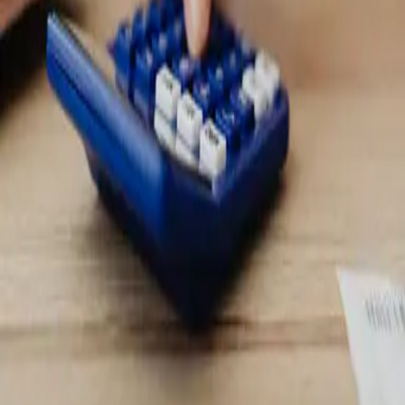
Jasné cenové podmienky
Vopred komunikujeme všetky náklady, aby bolo
jasné, čo je súčasťou služby a koľko bude realizácia stáť.
Staviame na kvalitnej montáži a spoľahlivom servise. Ak vás zaujíma,
ako pracujeme a na čom si zakladáme, pozrite si stránku
O nás
.
Viac o nás