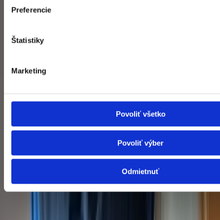
Preferencie
Štatistiky
Marketing
Povoliť všetko
Povoliť výber
Servis a údržba
Postaráme sa o pravidelný servis a čistenie, aby klimatizácie v
Odmietnuť
Hlohovci fungovali spoľahlivo a dlhodobo bez porúch.