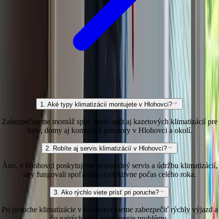
1. Aké typy klimatizácií montujete v Hlohovci?
Zabezpečujeme montáž split, multi-split aj kazetových klimatizácií pre
byty, domy aj komerčné priestory v Hlohovci a okolí.
2. Robíte aj servis klimatizácií v Hlohovci?
Áno, v Hlohovci poskytujeme pravidelný servis a údržbu klimatizácií,
aby fungovali spoľahlivo a efektívne počas celého roka.
3. Ako rýchlo viete prísť pri poruche?
Pri poruche klimatizácie v Hlohovci vieme zabezpečiť rýchly výjazd a
čo najrýchlejšie odstránenie problému.