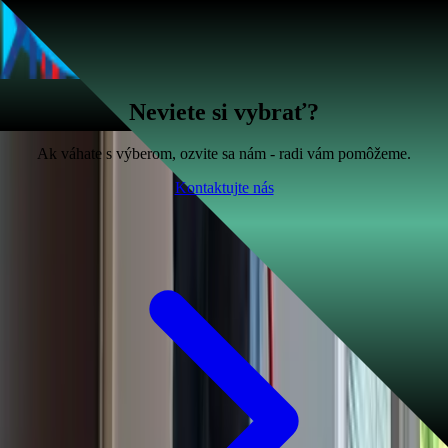
Neviete si vybrať?
Ak váhate s výberom, ozvite sa nám - radi vám pomôžeme.
Kontaktujte nás