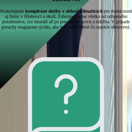
Poskytujeme
komplexné služby v oblasti klimatizácií
pre domácnosti
aj firmy v Hlohovci a okolí. Zabezpečujeme všetko od odborného
poradenstva, cez montáž až po pravidelný servis a údržbu. V prípade
poruchy reagujeme rýchlo, aby bol váš komfort čo najskôr obnovený.