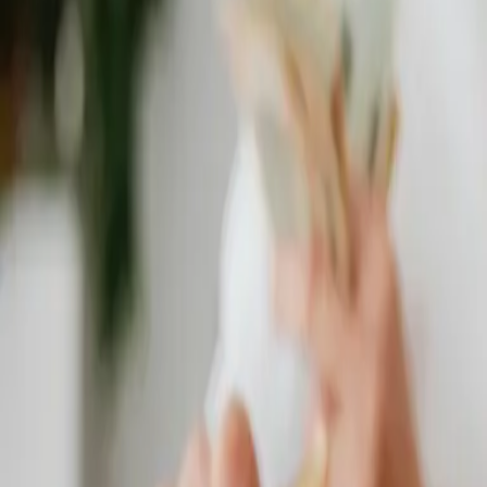
Návrh podľa priestoru
Každý byt či dom je iný, preto vždy volíme riešenie,
ktoré dáva zmysel technicky aj prakticky, podľa konkrétnych potrieb
zákazníka.