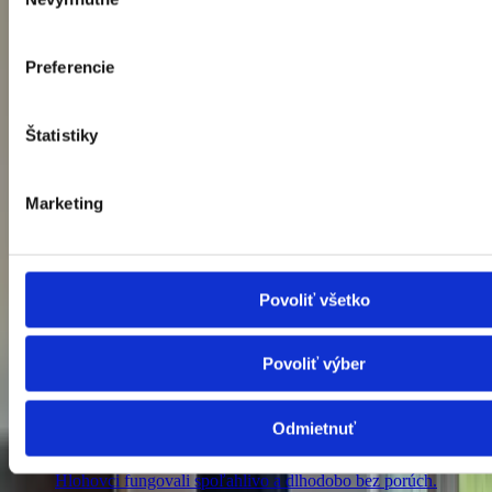
súhlasu
Preferencie
Štatistiky
Marketing
Povoliť všetko
Povoliť výber
Servis a údržba
Odmietnuť
Postaráme sa o pravidelný servis a čistenie, aby klimatizácie v
Hlohovci fungovali spoľahlivo a dlhodobo bez porúch.