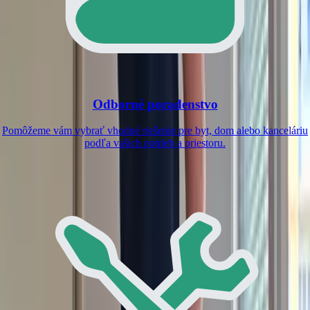
Odborné poradenstvo
Pomôžeme vám vybrať vhodné riešenie pre byt, dom alebo kanceláriu
podľa vašich potrieb a priestoru.