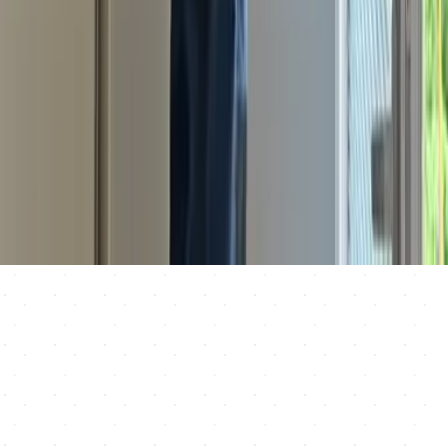
0908 237 557
info@imarklima.sk
Šurianky 53, 951 26 Šurianky
Rýchla navigácia
O nás
Klimatizácie
Tepelné čerpadlá
Rekuperácie
Referencie
Kontakt
Právne informácie
Obchodné podmienky
Reklamačný poriadok
Ochrana osobných údajov
Nastavenia cookies