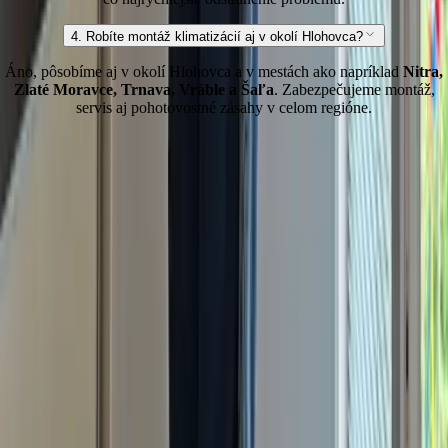
4. Robíte montáž klimatizácií aj v okolí Hlohovca?
Áno, pôsobíme aj v okolí Hlohovca a v mestách ako napríklad
Nitra,
Zlaté Moravce, Trnava, Vráble a Šaľa
. Zabezpečujeme montáž,
servis aj pohotovostné zásahy v celom regióne.
K L I 
Montáž a servis klimatizácií a tepelných čerpadiel
©
2026
IMAR KLIMA, s. r. o.
Všetky práva vyhradené.