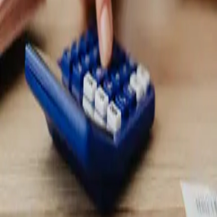
Ceny bez prekvapení
Všetko vysvetlíme dopredu, aby ste presne vedeli,
čo vás čaká a koľko to bude stáť – férovo a bez skrytých poplatkov.
Profesionálna montáž a spoľahlivý servis sú základom našej práce.
Viac o tom, ako pracujeme a na čom si zakladáme, nájdete na stránke
O nás
.
Viac o nás