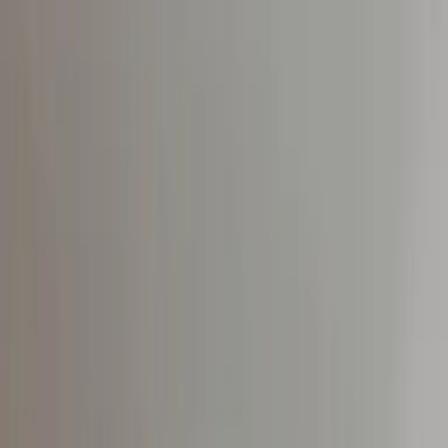
Klimatizácie Carrier
Klimatizácie Samsung
Klimatizácie
Daikin
Klimatizácie Gree
Klimatizácie AUX
Klimatizácie Midea
Tepelné čerpadlá
Všetko o tepelných čerpadlách
Služby
Odborné poradenstvo
Montáž tepelných čerpadiel
Servis a údržba
tepelných čerpadiel
Pohotovostný výjazd
Značky
Tepelné čerpadlá Carrier
Tepelné čerpadlá Samsung
Tepelné čerpadlá
Daikin
Rekuperácie
Referencie
Kontakt
0908 237 557
Spoľahlivá montáž klimatizácií
v Hlohovci
Odborná montáž, pravidelný servis a riešenia na mieru
Overiť dostupný termín