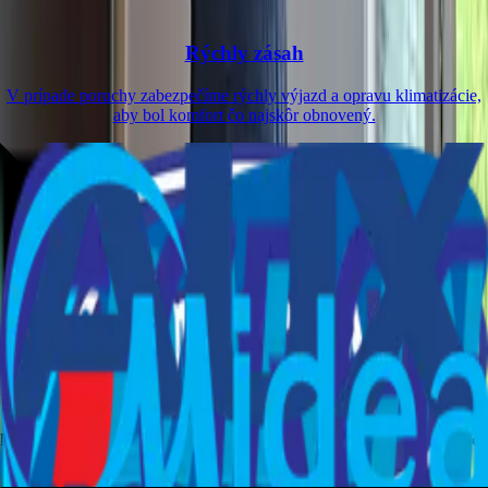
Rýchly zásah
V prípade poruchy zabezpečíme rýchly výjazd a opravu klimatizácie,
aby bol komfort čo najskôr obnovený.
Spoľahlivé klimatizácie od overených
značiek
Pracujeme s overenými značkami ako
Carrier, Samsung, Daikin,
Gree, AUX
a
Midea
, ktoré sú známe svojou spoľahlivosťou a
úspornou prevádzkou. Vďaka nim vieme zabezpečiť dlhú životnosť a
bezproblémový chod klimatizácie v každom priestore. Montáž aj servis
robíme s dôrazom na kvalitu a používame iba osvedčené
komponenty.
Popri nich pracujeme aj s inými značkami klimatizácií
podľa potreby zákazníka.