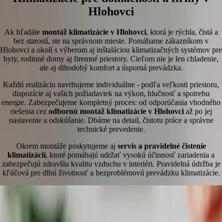
Hlohovci
Ak hľadáte
montáž klimatizácie v Hlohovci
, ktorá je rýchla, čistá a
bez starostí, ste na správnom mieste. Pomáhame zákazníkom v
Hlohovci a okolí s výberom aj inštaláciou klimatizačných systémov pre
byty, rodinné domy aj firemné priestory. Cieľom nie je len chladenie,
ale aj dlhodobý komfort a úsporná prevádzka.
Každú realizáciu navrhujeme individuálne - podľa veľkosti priestoru,
dispozície aj vašich požiadaviek na výkon, hlučnosť a spotrebu
energie. Zabezpečujeme kompletný proces: od odporúčania vhodného
riešenia cez
odbornú montáž klimatizácie v Hlohovci
až po jej
nastavenie a odskúšanie. Dbáme na detail, čistotu práce a správne
technické prevedenie.
Okrem montáže poskytujeme aj
servis a pravidelné čistenie
klimatizácií
, ktoré pomáhajú udržať vysokú účinnosť zariadenia a
zabezpečujú zdravšiu kvalitu vzduchu v interiéri. Pravidelná údržba je
kľúčová pre dlhú životnosť a bezproblémovú prevádzku klimatizácie.