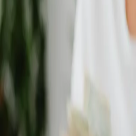
Skúsenosti z praxe
Máme za sebou množstvo montáží klimatizácií v
bytoch, domoch aj firemných priestoroch. Každý projekt robíme poctivo a
s dôrazom na detail aj v Hlohovci a okolí.