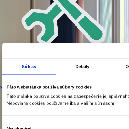
Súhlas
Detaily
O
Montáž klimatizácií
Táto webstránka používa súbory cookies
Zabezpečíme rýchlu a precíznu montáž klimatizácie v Hlohovci a okolí
s dôrazom na správne technické prevedenie.
Táto stránka používa cookies na zabezpečenie jej správneho
Nepovinné cookies používame iba s vaším súhlasom.
Výber
Nevyhnutné