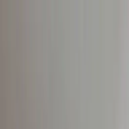
K L I 
Toggle
0908 237 557
Menu
Close
O nás
Klimatizácie
Všetko o klimatizáciách
Služby
Odborné poradenstvo
Montáž klimatizácií
Servis a údržba
klimatizácií
Pohotovostný výjazd
Značky